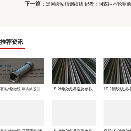
下一篇：
黑河缓粘结钢绞线 记者：阿森纳本轮赛
推荐资讯
有粘钢绞线 年内A股回
15.2钢绞线规格及参数
15.2钢绞线规
购金额逾1300亿元
2026年圳综合维权诉讼
和讯投顾吴志
选哪公司：
数4121点