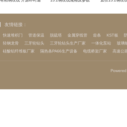
有粘钢绞线 开源即时通
15.2钢绞线规格及参数
直径15.2钢绞
讯系统现成可用开发者
又是5中1！杜锋重用胡
翁：11.13黄
却挑花眼.小白如何
明轩原因找到
醒，强势
友情链接：
快速堆积门
管道保温
脱硫塔
金属穿线管
齿条
KST板
轻钢龙骨
三牙轮钻头
三牙轮钻头生产厂家
一体化泵站
玻璃
硅酸铝纤维板厂家
隔热条PA66生产设备
电缆桥架厂家
高速公
Powered