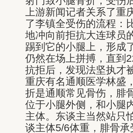
射门致小腿骨折，受伤
上游新闻记者关系了重
了李镇全受伤的流程：比
地冲向前拒抗大连球员
踢到它的小腿上，形成
仍然在场上拼搏，直到2
抗拒后，发现法坚执才
重庆有名通顺医学林盛，
折是通顺常见骨伤，腓
位于小腿外侧，和小腿
主体。东谈主当然站只
谈主体5/6体重，腓骨承