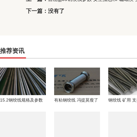
下一篇：没有了
推荐资讯
15.2钢绞线规格及参数
有粘钢绞线 冯提莫瘦了
钢绞线 矿用 
2026年圳综合维权诉讼
50斤 自曝肚皮松弛
用重塑！央行
选哪公司：
像“沙皮狗”
信用修复政策