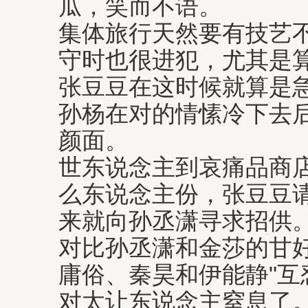
瓜，笑而不语。
集体旅行天然要有技艺
守时也很进犯，尤其是
张豆豆在这时候就算是
孙杨在对的情愫冷下去
颜面。
世东说念主到哀痛品商
么东说念主份，张豆豆
来就向孙丞潇寻求招供
对比孙丞潇和金莎的甘
庸俗、秦昊和伊能静"互
对太让东说念主窒息了