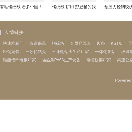
有粘钢绞线 看多中国！
钢绞线 矿用 彭昱畅的我
预应力砼钢绞线
访晨星全球席战略官
后知后觉 《匿杀》表现
哲：黄金震荡
Michael Ho
完全撕掉固有标
能还有上涨。
友情链接：
快速堆积门
管道保温
脱硫塔
金属穿线管
齿条
KST板
轻钢龙骨
三牙轮钻头
三牙轮钻头生产厂家
一体化泵站
玻璃
硅酸铝纤维板厂家
隔热条PA66生产设备
电缆桥架厂家
高速公
Powered