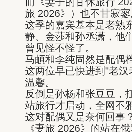
而《妻子的甘休旅行 20
旅 2026》）也不甘寂
这季的嘉宾基本是老熟
静、金莎和孙丞潇，他
曾见怪不怪了。
马頔和李纯固然是配偶
这两位早已快进到"老汉
温馨。
反倒是孙杨和张豆豆，
站旅行才启动，全网不
这对配偶又是奈何回事
《妻旅 2026》的站在