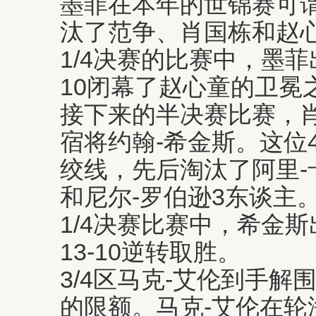
墨菲在本年的世锦赛可
汰了范争、肖国栋和赵
1/4决赛的比赛中，墨菲出
10闭幕了赵心童的卫冕
接下来的半决赛比赛，肖
宿将约翰-希金斯。这位
绞线，先后淘汰了阿里-
和尼尔-罗伯逊3东谈主
1/4决赛比赛中，希金斯
13-10逆转取胜。
3/4区马克-艾伦到手解
的限额。马克-艾伦在轮