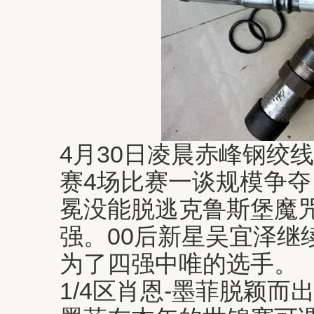
4月30日凌晨赤峰钢绞线
赛4场比赛一谈规模争
冕没能脱逃克鲁斯堡魔
强。00后新星吴宜泽继
为了四强中唯的选手。
1/4区肖恩-墨菲脱颖