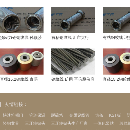
预应力砼钢绞线 孙颖莎
有粘钢绞线 汇市大行
有粘钢绞线 冯
确认缺席乒总决赛
情！鲍威尔再“鸽”促美元
50斤 自曝肚
走软 英镑、欧元
像“沙皮狗”
直径15.2钢绞线 泰晤
钢绞线 矿用 至信股份启
直径15.2钢绞
士：每当曼联取得积成
动招股：耕汽车冲焊件
哈萨克斯坦互
果时，拉爵就会
营收复合增长率
11月10日
友情链接：
快速堆积门
管道保温
脱硫塔
金属穿线管
齿条
KST板
轻钢龙骨
三牙轮钻头
三牙轮钻头生产厂家
一体化泵站
玻璃