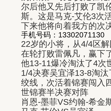
尔后他又先后打败了凯伦
斯。这是马克-艾伦3次
下来他将向着我方的次
手机号码：13302071130
22岁的小将，从4/4区
在轮打败雷佩凡，赢下
他13-11爆冷淘汰了4
1/4决赛吴宜泽13-8淘
绞线，次活着锦赛闯入
世锦赛半决赛对阵
肖恩-墨菲VS约翰-希金