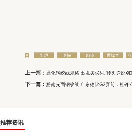
出炉
医探
四强
世锦赛
赤
上一篇：
通化钢绞线规格 出境买买买, 转头陈说别
下一篇：
黔南光面钢绞线 广东德比G2赛前：杜
推荐资讯