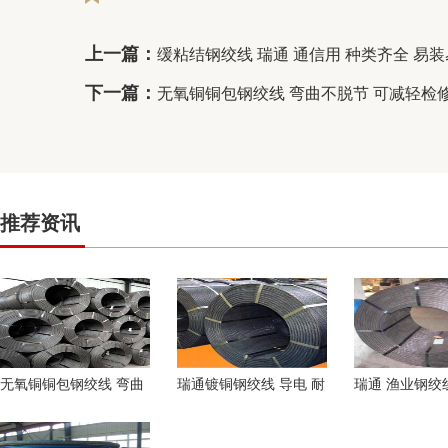
上一篇：
缓粘结钢绞线 瑞通 通信用 种类齐全 易
下一篇：
无氧铜铜包钢绞线 弯曲不脱节 可减轻检
推荐资讯
无氧铜铜包钢绞线 弯曲
瑞通镀铜钢绞线 导电 耐
瑞通 渔业钢绞
不脱节 可减轻检修劳动
腐蚀 适用于电力通信工
钢 绞线 国际标
强度
程 包检测 规
应