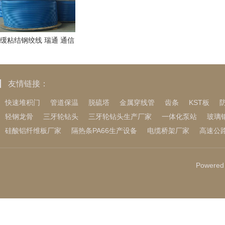
缓粘结钢绞线 瑞通 通信
用 种类齐全 易装易拆
友情链接：
快速堆积门
管道保温
脱硫塔
金属穿线管
齿条
KST板
轻钢龙骨
三牙轮钻头
三牙轮钻头生产厂家
一体化泵站
玻璃
硅酸铝纤维板厂家
隔热条PA66生产设备
电缆桥架厂家
高速公
Powered