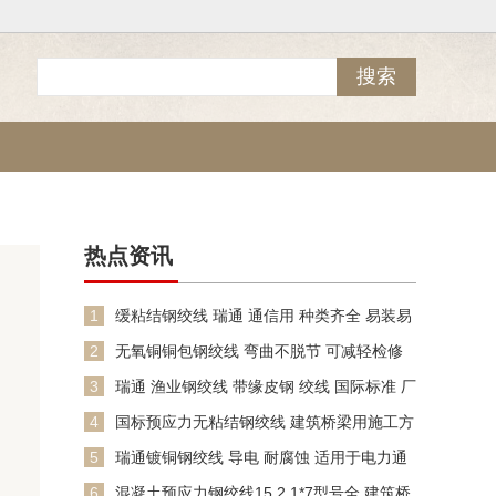
热点资讯
1
缓粘结钢绞线 瑞通 通信用 种类齐全 易装易
拆
2
无氧铜铜包钢绞线 弯曲不脱节 可减轻检修
劳动强度
3
瑞通 渔业钢绞线 带缘皮钢 绞线 国际标准 厂
供应
4
国标预应力无粘结钢绞线 建筑桥梁用施工方
便
5
瑞通镀铜钢绞线 导电 耐腐蚀 适用于电力通
信工程 包检测 规
6
混凝土预应力钢绞线15.2 1*7型号全 建筑桥