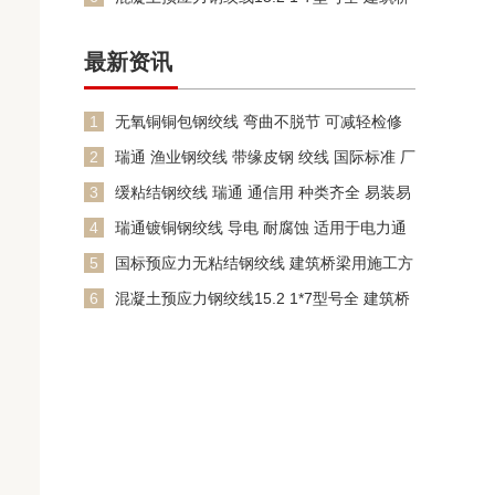
梁隧道用
最新资讯
1
无氧铜铜包钢绞线 弯曲不脱节 可减轻检修
劳动强度
2
瑞通 渔业钢绞线 带缘皮钢 绞线 国际标准 厂
供应
3
缓粘结钢绞线 瑞通 通信用 种类齐全 易装易
拆
4
瑞通镀铜钢绞线 导电 耐腐蚀 适用于电力通
信工程 包检测 规
5
国标预应力无粘结钢绞线 建筑桥梁用施工方
便
6
混凝土预应力钢绞线15.2 1*7型号全 建筑桥
梁隧道用