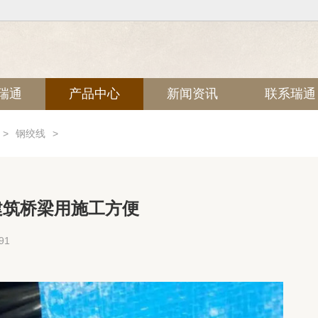
瑞通
产品中心
新闻资讯
联系瑞通
>
钢绞线
>
建筑桥梁用施工方便
91