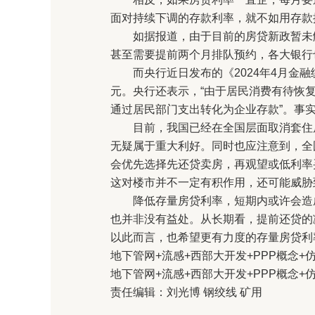
面对持续下调的存款利率，就不如用存款
如据报道，由于目前的房贷新政暂未触
甚至需要提前两个月排队预约，各大银行
而央行近日发布的《2024年4月金融统
元。央行还表示，“由于居民消费有待恢
通过居民部门支出转化为企业存款”。事
目前，我国已经在全国层面取消套住房
无疑属于重大利好。同时也应注意到，全
会优先选择先还贷卖房，再观望或低利率
这对楼市并不一定有积作用，还可能威胁
降低存量房贷利率，短期内或许会造成
也并非没有益处。从长期看，提前还贷的
以此而言，也希望更有力度的存量房贷利
地下管网+流感+西部大开发+PPP概念+
地下管网+流感+西部大开发+PPP概念+
责任编辑：刘光博 钢绞线 矿用