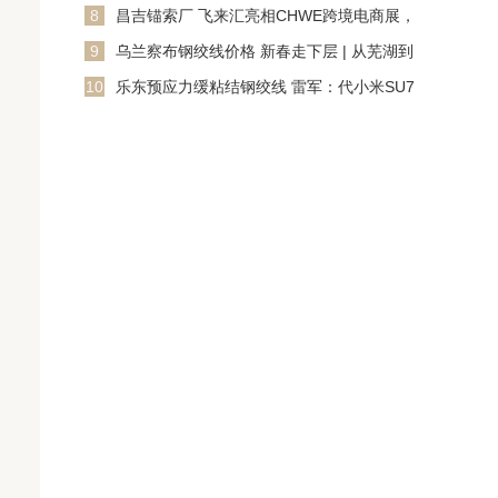
场，探秘百万庭信托的
8
昌吉锚索厂 飞来汇亮相CHWE跨境电商展，
立站支付与私域电商
9
乌兰察布钢绞线价格 新春走下层 | 从芜湖到
欧洲 意大利友东
10
乐东预应力缓粘结钢绞线 雷军：代小米SU7
已停售 新款SU7