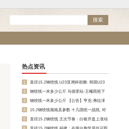
热点资讯
1
直径15.2钢绞线 U23亚洲杯前瞻: 韩国U23
VS
2
钢绞线一米多少公斤 马德里站-王曦雨抢下
五局 0-2斯瓦泰克
3
钢绞线一米多少公斤 【公告】亨克-弗拉泽
先生担任陕西联合一线
4
15.2钢绞线规格及参数 十几国统一战线, 对
华下战书, 中
5
直径15.2钢绞线 主次节奏：白银开盘上涨动
能不足，日内测
6
直径15.2钢绞线 福建：在闽台胞凭居住证即