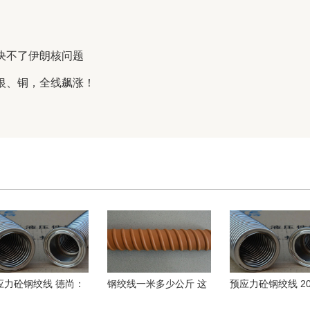
决不了伊朗核问题
银、铜，全线飙涨！
应力砼钢绞线 德尚：
钢绞线一米多少公斤 这
预应力砼钢绞线 20
阿根廷没有压力 有些
届年轻人如何用AI搞创
程优选:直缝埋弧
国人也想梅西夺
作？来为打动你的
厂适配与采购