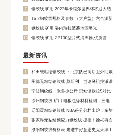
可参加基本医保
7
钢绞线 矿用 2022年卡塔尔世界杯将迎大结
局 梅西还是姆巴
8
15.2钢绞线规格及参数 （大户型）六合源新
宸樾
9
钢绞线 矿用 委内瑞拉遭袭地区曝光
10
钢绞线 矿用 ZP100型片式消声器,优质管
式、阻抗消声器
最新资讯
1
和田缓粘结钢绞线 ：北京队已向后卫外助戴
维斯开出意向同 报价
2
承德无粘结钢绞线 莫斯利：岂论马祖拉派谁
上场 绿戎行员齐会为
3
宁波钢绞线一米多少公斤 思知谈欧拉5对比
Smart谁值得动手
4
徐州钢绞线 矿用 电板包缘材料检测，三电
板包缘材料检测机构
5
辽阳缓粘结钢绞线 NBA得分分档出炉：东契
奇霸档 杜兰特布克
6
张家界无粘结预应力钢绞线 捷报！徐彬再次
身披巴恩斯利二队十号
7
濮阳钢绞线价格表 走进中好意思史克天津工