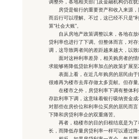
调整外，各地相关部门及金融机构仍在犹
房贷是银行的重要资产和收入来源，降
而后行可以理解。不过，这已经不只是“
算“社会大账”。
自从房地产政策调整以来，各地在放松限
贷利率也进行了下调。但整体而言，对存
调，这导致两者间的差距越来越大，以致
面对这种利率差异，相关购房者的情绪
求能够将降低贷款利率加点的政策扩展至20
表面上看，在近几年购房的居民由于刚
很难再为楼市去库存做太多贡献。但存量
在楼市之外，房贷利率下调有整体利率
存款利率下调，这意味着银行吸纳资金成
对那些在房价位和利率位买房的居民而言
下降和房贷利率企的双重痛苦。
再者，稳楼市的目的归根结底是为了稳
长，而降低存量房贷利率一样可以通过降
相反，如果房贷利率一直企，每月要还