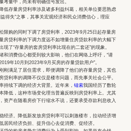
豫考量中，尚未有明确信号发出。
低存量房贷利率涉及诸多利益纠葛，相关单位要思熟虑
利益得失”之事，其事关宏观经济和民众消费信心，理应
购的同时下调了房贷利率，2023年9月25日起存量房
量房贷利率的下调力度远不如增量住房贷款利率的大幅下
出现了“存量房的套房贷利率比现在的二套还”的现象。
和消费信心都受到较大影响，他们在网络上呼吁，“请
19年10月到2023年9月买房的存量贷款用户”。
刚满足了居住需求，即便调降了他们的存量房贷，其也
房贷利率的调降不仅仅是楼市问题，而先事关社会公平。
持续下调的经济大背景。近年来，
锚索
我国经历了数轮
本降低，这种市场变化理当普遍反映到房贷利率上。尤其
，资产在随着房价下行缩水不说，还要承受存款利息收入
经济。降低新发放房贷利率可以刺激楼市，拉动经济增
低居民经济负担、提升信心去促消费、促经济。
贷的购房者势在消费行为上受到影响。如果尚有余钱，