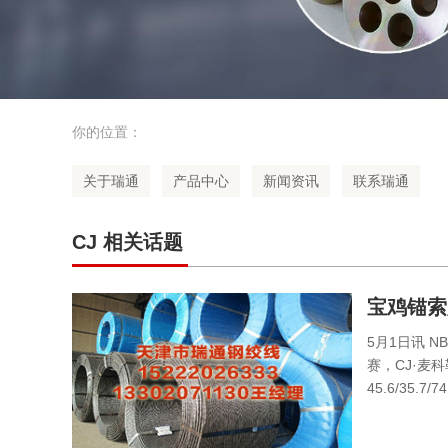
你的位置：
关于瑞通
产品中心
新闻资讯
联系瑞通
CJ 相关话题
宝鸡锚索
19.2分&
5月1日讯 
赛，CJ·麦科
45.6/35.7