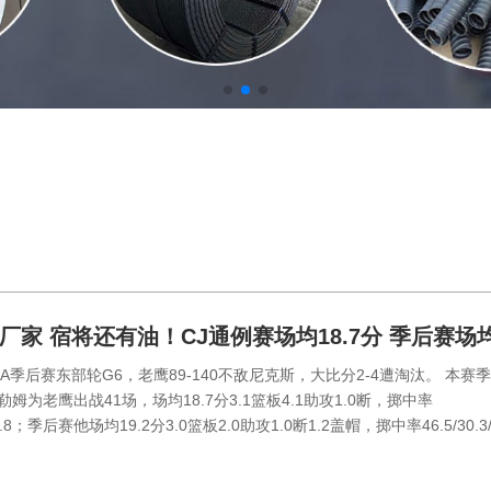
厂家 宿将还有油！CJ通例赛场均18.7分 季后赛场
掷中率46.5
NBA季后赛东部轮G6，老鹰89-140不敌尼克斯，大比分2-4遭淘汰。 本赛
勒姆为老鹰出战41场，场均18.7分3.1篮板4.1助攻1.0断，掷中率
/74.8；季后赛他场均19.2分3.0篮板2.0助攻1.0断1.2盖帽，掷中率46.5/30.3/.