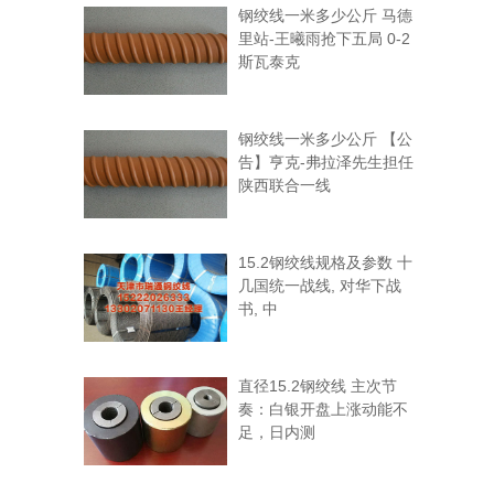
钢绞线一米多少公斤 马德
里站-王曦雨抢下五局 0-2
斯瓦泰克
钢绞线一米多少公斤 【公
告】亨克-弗拉泽先生担任
陕西联合一线
15.2钢绞线规格及参数 十
几国统一战线, 对华下战
书, 中
直径15.2钢绞线 主次节
奏：白银开盘上涨动能不
足，日内测