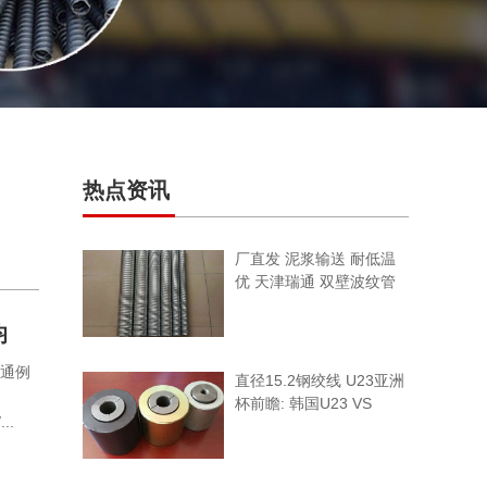
热点资讯
厂直发 泥浆输送 耐低温
优 天津瑞通 双壁波纹管
均
季通例
直径15.2钢绞线 U23亚洲
杯前瞻: 韩国U23 VS
..